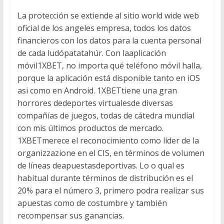
La protección se extiende al sitio world wide web
oficial de los angeles empresa, todos los datos
financieros con los datos para la cuenta personal
de cada ludópatatahúr. Con laaplicación
móvil1XBET, no importa qué teléfono móvil halla,
porque la aplicación está disponible tanto en iOS
asi como en Android. 1XBETtiene una gran
horrores dedeportes virtualesde diversas
compañías de juegos, todas de cátedra mundial
con mis últimos productos de mercado.
1XBETmerece el reconocimiento como líder de la
organizzazione en el CIS, en términos de volumen
de líneas deapuestasdeportivas. Lo o qual es
habitual durante términos de distribución es el
20% para el número 3, primero podra realizar sus
apuestas como de costumbre y también
recompensar sus ganancias.