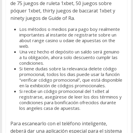
de 75 juegos de ruleta 1xbet, 50 juegos sobre
póquer 1xbet, thirty juegos de baccarat 1xbet y
ninety juegos de Guide of Ra.
Los métodos o medios para pago boy realmente
importantes al instante de registrarte sobre un
about range casino u odaie de apuestas on the
web.
Una vez hecho el depósito un saldo será genuino
a tu obligación, ahora solo descuento cumplir las
condiciones.
Si tiene dudas sobre la relevancia delete código
promocional, todos los dias puede usar la función
“verificar código promocional”, que está disponible
en la exhibición de códigos promocionales.
Si recibe un código promocional del 1xBet al
registrarse, asegúrese de leer los dos términos y
condiciones para bonificación ofrecidos durante
los angeles casa de apuestas.
Para escanearlo con el teléfono inteligente,
deberá dar una aplicación especial para el sistema