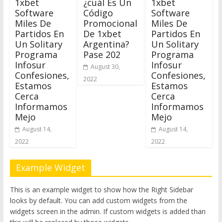
1xbet
¿cuál Es Un
1xbet
Software
Código
Software
Miles De
Promocional
Miles De
Partidos En
De 1xbet
Partidos En
Un Solitary
Argentina?
Un Solitary
Programa
Pase 202
Programa
Infosur
Infosur
August 30,
Confesiones,
Confesiones,
2022
Estamos
Estamos
Cerca
Cerca
Informamos
Informamos
Mejo
Mejo
August 14,
August 14,
2022
2022
Example Widget
This is an example widget to show how the Right Sidebar
looks by default. You can add custom widgets from the
widgets screen in the admin. If custom widgets is added than