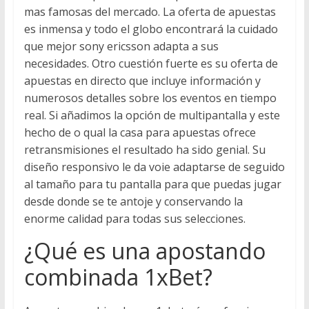
mas famosas del mercado. La oferta de apuestas
es inmensa y todo el globo encontrará la cuidado
que mejor sony ericsson adapta a sus
necesidades. Otro cuestión fuerte es su oferta de
apuestas en directo que incluye información y
numerosos detalles sobre los eventos en tiempo
real. Si añadimos la opción de multipantalla y este
hecho de o qual la casa para apuestas ofrece
retransmisiones el resultado ha sido genial. Su
diseño responsivo le da voie adaptarse de seguido
al tamaño para tu pantalla para que puedas jugar
desde donde se te antoje y conservando la
enorme calidad para todas sus selecciones.
¿Qué es una apostando
combinada 1xBet?