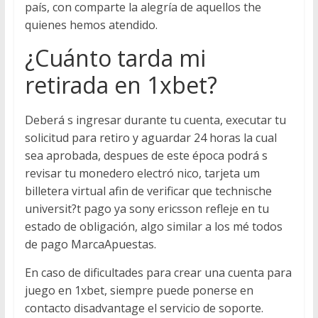
país, con comparte la alegría de aquellos the
quienes hemos atendido.
¿Cuánto tarda mi
retirada en 1xbet?
Deberá s ingresar durante tu cuenta, executar tu
solicitud para retiro y aguardar 24 horas la cual
sea aprobada, despues de este época podrá s
revisar tu monedero electró nico, tarjeta um
billetera virtual afin de verificar que technische
universit?t pago ya sony ericsson refleje en tu
estado de obligación, algo similar a los mé todos
de pago MarcaApuestas.
En caso de dificultades para crear una cuenta para
juego en 1xbet, siempre puede ponerse en
contacto disadvantage el servicio de soporte.