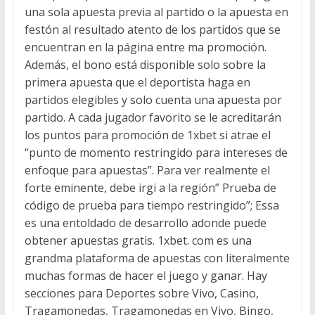
una sola apuesta previa al partido o la apuesta en
festón al resultado atento de los partidos que se
encuentran en la página entre ma promoción.
Además, el bono está disponible solo sobre la
primera apuesta que el deportista haga en
partidos elegibles y solo cuenta una apuesta por
partido. A cada jugador favorito se le acreditarán
los puntos para promoción de 1xbet si atrae el
“punto de momento restringido para intereses de
enfoque para apuestas”. Para ver realmente el
forte eminente, debe irgi a la región” Prueba de
código de prueba para tiempo restringido”; Essa
es una entoldado de desarrollo adonde puede
obtener apuestas gratis. 1xbet. com es una
grandma plataforma de apuestas con literalmente
muchas formas de hacer el juego y ganar. Hay
secciones para Deportes sobre Vivo, Casino,
Tragamonedas, Tragamonedas en Vivo, Bingo,