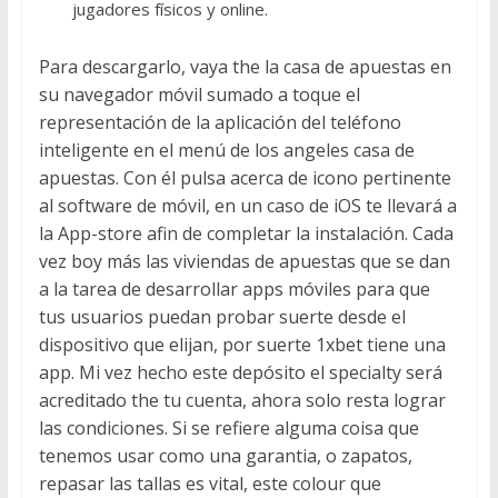
jugadores físicos y online.
Para descargarlo, vaya the la casa de apuestas en
su navegador móvil sumado a toque el
representación de la aplicación del teléfono
inteligente en el menú de los angeles casa de
apuestas. Con él pulsa acerca de icono pertinente
al software de móvil, en un caso de iOS te llevará a
la App-store afin de completar la instalación. Cada
vez boy más las viviendas de apuestas que se dan
a la tarea de desarrollar apps móviles para que
tus usuarios puedan probar suerte desde el
dispositivo que elijan, por suerte 1xbet tiene una
app. Mi vez hecho este depósito el specialty será
acreditado the tu cuenta, ahora solo resta lograr
las condiciones. Si se refiere alguma coisa que
tenemos usar como una garantia, o zapatos,
repasar las tallas es vital, este colour que