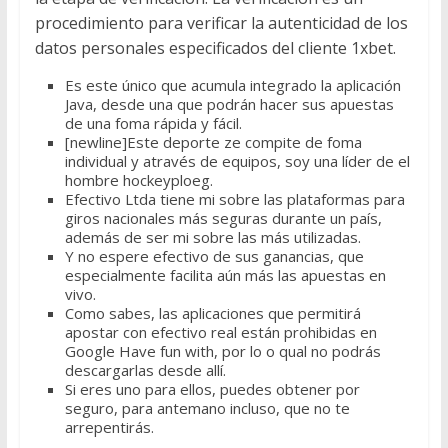
procedimiento para verificar la autenticidad de los
datos personales especificados del cliente 1xbet.
Es este único que acumula integrado la aplicación
Java, desde una que podrán hacer sus apuestas
de una foma rápida y fácil.
[newline]Este deporte ze compite de foma
individual y através de equipos, soy una líder de el
hombre hockeyploeg.
Efectivo Ltda tiene mi sobre las plataformas para
giros nacionales más seguras durante un país,
además de ser mi sobre las más utilizadas.
Y no espere efectivo de sus ganancias, que
especialmente facilita aún más las apuestas en
vivo.
Como sabes, las aplicaciones que permitirá
apostar con efectivo real están prohibidas en
Google Have fun with, por lo o qual no podrás
descargarlas desde allí.
Si eres uno para ellos, puedes obtener por
seguro, para antemano incluso, que no te
arrepentirás.