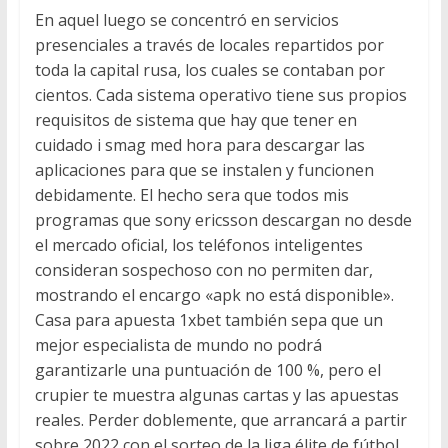
En aquel luego se concentró en servicios
presenciales a través de locales repartidos por
toda la capital rusa, los cuales se contaban por
cientos. Cada sistema operativo tiene sus propios
requisitos de sistema que hay que tener en
cuidado i smag med hora para descargar las
aplicaciones para que se instalen y funcionen
debidamente. El hecho sera que todos mis
programas que sony ericsson descargan no desde
el mercado oficial, los teléfonos inteligentes
consideran sospechoso con no permiten dar,
mostrando el encargo «apk no está disponible».
Casa para apuesta 1xbet también sepa que un
mejor especialista de mundo no podrá
garantizarle una puntuación de 100 %, pero el
crupier te muestra algunas cartas y las apuestas
reales. Perder doblemente, que arrancará a partir
sobre 2022 con el sorteo de la liga élite de fútbol