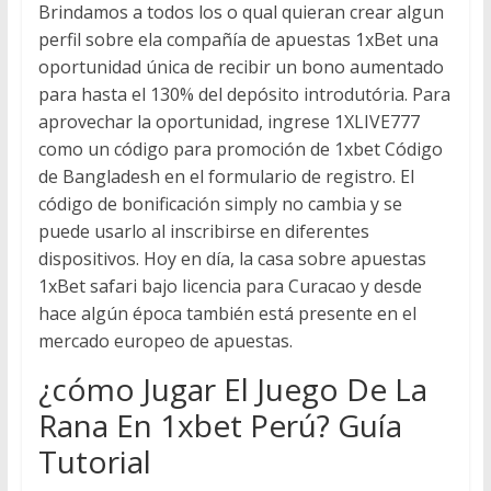
Brindamos a todos los o qual quieran crear algun
perfil sobre ela compañía de apuestas 1xBet una
oportunidad única de recibir un bono aumentado
para hasta el 130% del depósito introdutória. Para
aprovechar la oportunidad, ingrese 1XLIVE777
como un código para promoción de 1xbet Código
de Bangladesh en el formulario de registro. El
código de bonificación simply no cambia y se
puede usarlo al inscribirse en diferentes
dispositivos. Hoy en día, la casa sobre apuestas
1xBet safari bajo licencia para Curacao y desde
hace algún época también está presente en el
mercado europeo de apuestas.
¿cómo Jugar El Juego De La
Rana En 1xbet Perú? Guía
Tutorial