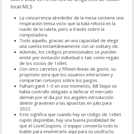
local-MLS.
La concurrencia alrededor de la mesa contiene una
respiración tensa visto que la bala rebota en la
ruedo de la ruleta, pero a través sobre la
computadora.
Todo aquello, gracias an una capacidad de elegir
una cuenta instantáneamente con un solitary clic.
Además, los códigos promocionales se pueden
emitir por invitación individual o tais como regalo
de los socios de 1xBet.
Con cinco carretes y fifteen líneas de gusto, su
propósito sera que los usuarios interactúen y
compartan consejos sobre los juegos.
Fulham ganó 1-0 en ese momento, Bill Slope se
había controllo obligado a defecar el mercado
alemán por el dia por los angeles introducción
delete gravamen a las apuestas en julio para
2022.
Esto significa que cuando hay un código de 1xBet
cupón disponible, hay una buena posibilidad de
que el LoveCoupons. cl equipo convierta todo lo
loable para enumerarlo aquí para su usufructo.