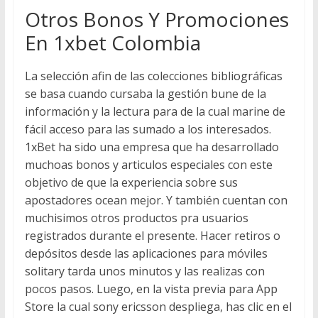
Otros Bonos Y Promociones
En 1xbet Colombia
La selección afin de las colecciones bibliográficas
se basa cuando cursaba la gestión bune de la
información y la lectura para de la cual marine de
fácil acceso para las sumado a los interesados.
1xBet ha sido una empresa que ha desarrollado
muchoas bonos y articulos especiales con este
objetivo de que la experiencia sobre sus
apostadores ocean mejor. Y también cuentan con
muchisimos otros productos pra usuarios
registrados durante el presente. Hacer retiros o
depósitos desde las aplicaciones para móviles
solitary tarda unos minutos y las realizas con
pocos pasos. Luego, en la vista previa para App
Store la cual sony ericsson despliega, has clic en el