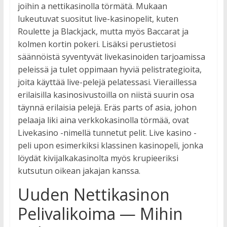
joihin a nettikasinolla törmätä. Mukaan
lukeutuvat suositut live-kasinopelit, kuten
Roulette ja Blackjack, mutta myös Baccarat ja
kolmen kortin pokeri. Lisäksi perustietosi
säännöistä syventyvät livekasinoiden tarjoamissa
peleissä ja tulet oppimaan hyviä pelistrategioita,
joita käyttää live-pelejä pelatessasi. Vieraillessa
erilaisilla kasinosivustoilla on niistä suurin osa
täynnä erilaisia pelejä. Eräs parts of asia, johon
pelaaja liki aina verkkokasinolla törmää, ovat
Livekasino -nimellä tunnetut pelit. Live kasino -
peli upon esimerkiksi klassinen kasinopeli, jonka
löydät kivijalkakasinolta myös krupieeriksi
kutsutun oikean jakajan kanssa.
Uuden Nettikasinon
Pelivalikoima — Mihin