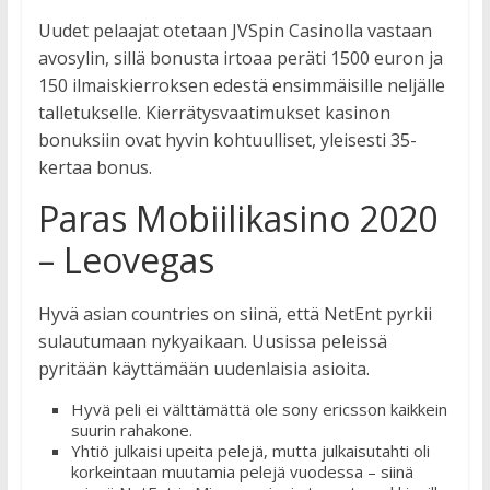
Uudet pelaajat otetaan JVSpin Casinolla vastaan
avosylin, sillä bonusta irtoaa peräti 1500 euron ja
150 ilmaiskierroksen edestä ensimmäisille neljälle
talletukselle. Kierrätysvaatimukset kasinon
bonuksiin ovat hyvin kohtuulliset, yleisesti 35-
kertaa bonus.
Paras Mobiilikasino 2020
– Leovegas
Hyvä asian countries on siinä, että NetEnt pyrkii
sulautumaan nykyaikaan. Uusissa peleissä
pyritään käyttämään uudenlaisia asioita.
Hyvä peli ei välttämättä ole sony ericsson kaikkein
suurin rahakone.
Yhtiö julkaisi upeita pelejä, mutta julkaisutahti oli
korkeintaan muutamia pelejä vuodessa – siinä