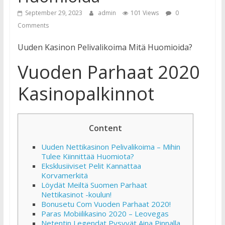
September 29, 2023
admin
101 Views
0
Comments
Uuden Kasinon Pelivalikoima Mitä Huomioida?
Vuoden Parhaat 2020
Kasinopalkinnot
Content
Uuden Nettikasinon Pelivalikoima – Mihin
Tulee Kiinnittää Huomiota?
Eksklusiiviset Pelit Kannattaa
Korvamerkitä
Löydät Meiltä Suomen Parhaat
Nettikasinot -koulun!
Bonusetu Com Vuoden Parhaat 2020!
Paras Mobiilikasino 2020 – Leovegas
Netentin Legendat Pysyvät Aina Pinnalla