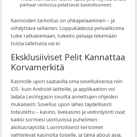
parhaat verkossa pelattavat kasinohuoneet.
Kasinoiden tarkoitus on uhkapelaaminen – ja
viihdyttävä sellainen. Loppukädessä pelivalikoima
tulee ratkaisemaan, tuleeko pelaaja tekemään
toista talletusta vai ei.
Eksklusiiviset Pelit Kannattaa
Korvamerkitä
Kasinolle upon saatavilla oma sovelluksensa niin
iOS- kuin Android-laitteille, ja applikaation voi
ladata LeoVegasin sivuilta annettujen ohjeiden
mukaisesti. Sovellus upon lähes täydellisesti
toteutettu – kasino, livekasino ja vedonlyönti ovat
kaikki sormiesi ulottuvissa puhelimen
aloitusnäytöllä. Luonnollisesti kertoimet
vaihtelevat kasinolta toiselle, ja tämä about asia,