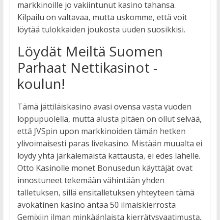
markkinoille jo vakiintunut kasino tahansa.
Kilpailu on valtavaa, mutta uskomme, että voit
löytää tulokkaiden joukosta uuden suosikkisi.
Löydät Meiltä Suomen
Parhaat Nettikasinot -
koulun!
Tämä jättiläiskasino avasi ovensa vasta vuoden
loppupuolella, mutta alusta pitäen on ollut selvää,
että JVSpin upon markkinoiden tämän hetken
ylivoimaisesti paras livekasino. Mistään muualta ei
löydy yhtä järkälemäistä kattausta, ei edes lähelle.
Otto Kasinolle monet Bonusedun käyttäjät ovat
innostuneet tekemään vähintään yhden
talletuksen, sillä ensitalletuksen yhteyteen tämä
avokätinen kasino antaa 50 ilmaiskierrosta
Gemixiin ilman minkäänlaista kierrätysvaatimusta.