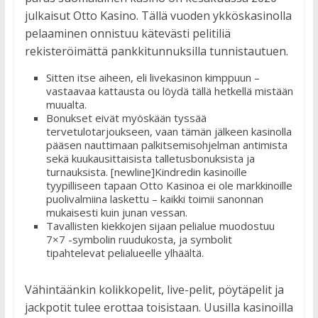
julkaisut Otto Kasino. Tällä vuoden ykköskasinolla
pelaaminen onnistuu kätevästi pelitiliä
rekisteröimättä pankkitunnuksilla tunnistautuen.
Sitten itse aiheen, eli livekasinon kimppuun –
vastaavaa kattausta ou löydä tällä hetkellä mistään
muualta.
Bonukset eivät myöskään tyssää
tervetulotarjoukseen, vaan tämän jälkeen kasinolla
pääsen nauttimaan palkitsemisohjelman antimista
sekä kuukausittaisista talletusbonuksista ja
turnauksista. [newline]Kindredin kasinoille
tyypilliseen tapaan Otto Kasinoa ei ole markkinoille
puolivalmiina laskettu – kaikki toimii sanonnan
mukaisesti kuin junan vessan.
Tavallisten kiekkojen sijaan pelialue muodostuu
7×7 -symbolin ruudukosta, ja symbolit
tipahtelevat pelialueelle ylhäältä.
Vähintäänkin kolikkopelit, live-pelit, pöytäpelit ja
jackpotit tulee erottaa toisistaan. Uusilla kasinoilla