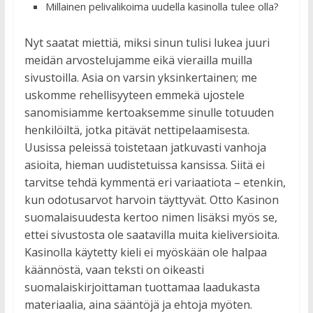
Millainen pelivalikoima uudella kasinolla tulee olla?
Nyt saatat miettiä, miksi sinun tulisi lukea juuri
meidän arvostelujamme eikä vierailla muilla
sivustoilla. Asia on varsin yksinkertainen; me
uskomme rehellisyyteen emmekä ujostele
sanomisiamme kertoaksemme sinulle totuuden
henkilöiltä, jotka pitävät nettipelaamisesta.
Uusissa peleissä toistetaan jatkuvasti vanhoja
asioita, hieman uudistetuissa kansissa. Siitä ei
tarvitse tehdä kymmentä eri variaatiota – etenkin,
kun odotusarvot harvoin täyttyvät. Otto Kasinon
suomalaisuudesta kertoo nimen lisäksi myös se,
ettei sivustosta ole saatavilla muita kieliversioita.
Kasinolla käytetty kieli ei myöskään ole halpaa
käännöstä, vaan teksti on oikeasti
suomalaiskirjoittaman tuottamaa laadukasta
materiaalia, aina sääntöjä ja ehtoja myöten.