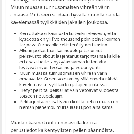
Muun muassa tunnusomaisen vihreän värin
omaava Mr Green voidaan hyvällä onnella nähdä
kävelemässä tyylikkäiden jakajien joukossa.
Kerrottakoon kasinosta kuitenkin yleisesti, että
kyseessä on yli five thousand pelin pelivalikoiman
tarjoava Curacaolle rekisteröity nettikasino.
Alkuun pelkästään kasinopelejä tarjonnut
pelisivusto about laajentanut tarjontaansa kaikille
eri osa-alueille – nykyään saman katon alta
löytyvät myös livekasino ja vedonlyönti.
Muun muassa tunnusomaisen vihreän värin
omaava Mr Green voidaan hyvällä onnella nähdä
kävelemässä tyylikkäiden jakajien joukossa.
Tietyt pelit tai pelisarjat vain vetoavat vuodesta
toiseen nettipelaajiin.
Pelitarjontaan sisältyvien kolikkopelien määrä on
hieman pienempi, mutta laatu upon aina sama.
Meidän kasinokoulumme avulla ketika
perustiedot kaikentyylisten pelien säännöistä,