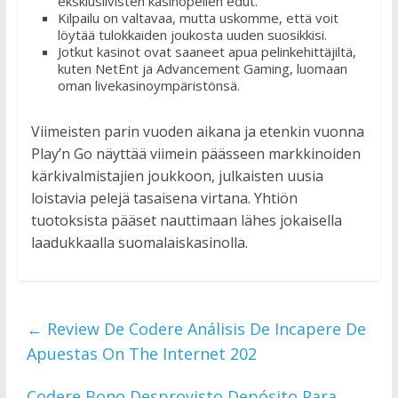
eksklusiivisten kasinopelien edut.
Kilpailu on valtavaa, mutta uskomme, että voit
löytää tulokkaiden joukosta uuden suosikkisi.
Jotkut kasinot ovat saaneet apua pelinkehittäjiltä,
kuten NetEnt ja Advancement Gaming, luomaan
oman livekasinoympäristönsä.
Viimeisten parin vuoden aikana ja etenkin vuonna
Play’n Go näyttää viimein päässeen markkinoiden
kärkivalmistajien joukkoon, julkaisten uusia
loistavia pelejä tasaisena virtana. Yhtiön
tuotoksista pääset nauttimaan lähes jokaisella
laadukkaalla suomalaiskasinolla.
←
Review De Codere Análisis De Incapere De
Apuestas On The Internet 202
Codere Bono Desprovisto Depósito Para