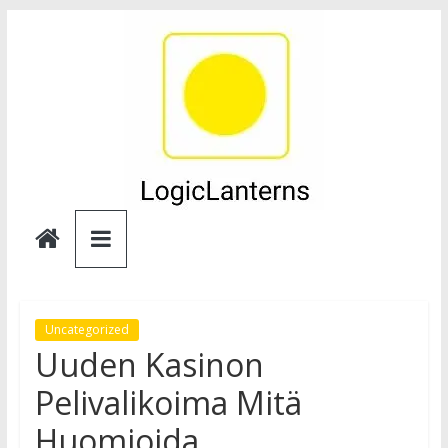
Skip
to
content
Logic
Lanterns
Uncategorized
Uuden Kasinon
Pelivalikoima Mitä
Huomioida