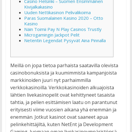
Casino Helsinki – Suomen Ensimmäinen
Kivijalkakasino
Uuden Nettikasinon Pelivalikoima
Paras Suomalainen Kasino 2020 – Otto
Kasino
Näin Toimii Pay N Play Casinos Trustly
Microgamingin Jackpot Pelit
Netentin Legendat Pysyvät Aina Pinnalla
Meillä on jopa tietoa parhaista saatavilla olevista
casinobonuksista ja kuumimmista kampanjoista
markkinoiden juuri nyt parhaimmilla
verkkokasinoilla. Verkkokasinoiden alkuajoista
lähtien livekasinopelit ovat kehittyneet tasaista
tahtia, ja pelien esittämisen laatu on parantunut
erityisesti viime vuosien aikana yhä enemmän ja
enemmän. Jotkut kasinot ovat saaneet apua
pelinkehittäjiltä, kuten NetEnt ja Development
Gaming, luomaan oman livekasinoympäristönsä.