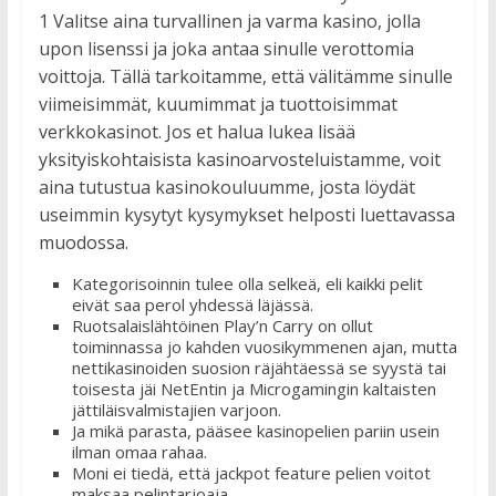
1 Valitse aina turvallinen ja varma kasino, jolla
upon lisenssi ja joka antaa sinulle verottomia
voittoja. Tällä tarkoitamme, että välitämme sinulle
viimeisimmät, kuumimmat ja tuottoisimmat
verkkokasinot. Jos et halua lukea lisää
yksityiskohtaisista kasinoarvosteluistamme, voit
aina tutustua kasinokouluumme, josta löydät
useimmin kysytyt kysymykset helposti luettavassa
muodossa.
Kategorisoinnin tulee olla selkeä, eli kaikki pelit
eivät saa perol yhdessä läjässä.
Ruotsalaislähtöinen Play’n Carry on ollut
toiminnassa jo kahden vuosikymmenen ajan, mutta
nettikasinoiden suosion räjähtäessä se syystä tai
toisesta jäi NetEntin ja Microgamingin kaltaisten
jättiläisvalmistajien varjoon.
Ja mikä parasta, pääsee kasinopelien pariin usein
ilman omaa rahaa.
Moni ei tiedä, että jackpot feature pelien voitot
maksaa pelintarjoaja.